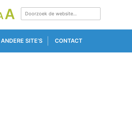
LETTERTYPE
A
LETTERTYPE
A
TTERTYPE
GROOTTE
GROOTTE
OOTTE
VERGROTEN.
RESETTEN.
RKLEINEN.
ANDERE SITE’S
CONTACT