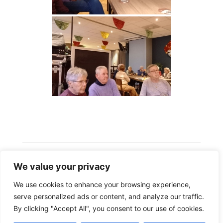
We value your privacy
We use cookies to enhance your browsing experience,
serve personalized ads or content, and analyze our traffic.
Copyright 2026 · Realisatie Europe Web Media ·
By clicking "Accept All", you consent to our use of cookies.
Vormgeving Hoenenenvandooren