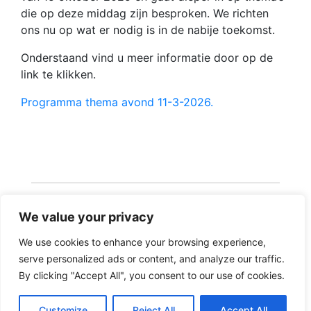
die op deze middag zijn besproken. We richten
ons nu op wat er nodig is in de nabije toekomst.
Onderstaand vind u meer informatie door op de
link te klikken.
Programma thema avond 11-3-2026.
We value your privacy
We use cookies to enhance your browsing experience,
serve personalized ads or content, and analyze our traffic.
Copyright 2026 · Realisatie Europe Web Media ·
By clicking "Accept All", you consent to our use of cookies.
Vormgeving Hoenenenvandooren
Customize
Reject All
Accept All