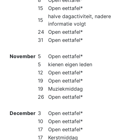
8
Open eettafel*
15
Open eettafel*
halve dagactiviteit, nadere
15
informatie volgt
24
Open eettafel*
31
Open eettafel*
November
5
Open eettafel*
5
kienen eigen leden
12
Open eettafel*
19
Open eettafel*
19
Muziekmiddag
26
Open eettafel*
December
3
Open eettafel*
10
Open eettafel*
17
Open eettafel*
17
Kerstmiddag